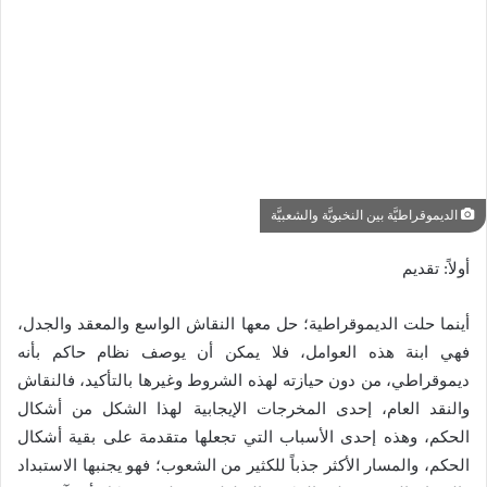
الديموقراطيَّة بين النخبويَّة والشعبيَّة
أولاً: تقديم
أينما حلت الديموقراطية؛ حل معها النقاش الواسع والمعقد والجدل،
فهي ابنة هذه العوامل، فلا يمكن أن يوصف نظام حاكم بأنه
ديموقراطي، من دون حيازته لهذه الشروط وغيرها بالتأكيد، فالنقاش
والنقد العام، إحدى المخرجات الإيجابية لهذا الشكل من أشكال
الحكم، وهذه إحدى الأسباب التي تجعلها متقدمة على بقية أشكال
الحكم، والمسار الأكثر جذباً للكثير من الشعوب؛ فهو يجنبها الاستبداد