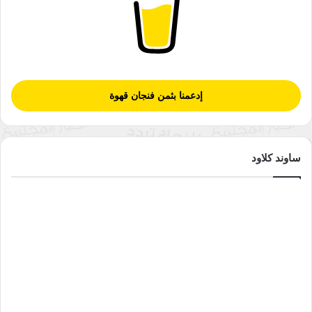
الإعلامي الذي يشهده وعي الناخب على يد الأحزاب المتنافسة؛ إحدى
الدلائل المهمة التي تجرف من رصيد الديموقراطية، ففي الولايات
المتحدة الأمريكية، شهدت الحملات الانتخابية في عام (2020) تمويلاً
ضخماً يكاد يضاهي ميزانيات بعض الدول، إذ وصل حجم التمويل
لجميع الحملات إلى (15) مليار دولار، (6) منها ذهبت لتمويل حملات
إدعمنا بثمن فنجان قهوة
الانتخابات الرئاسية، والمتبقي لصالح حملات انتخابات الكونغرس
وحكام الولايات والانتخابات المحلية الأخرى، وتشير التقديرات أن
العام الحالي (2024) سيشهد ارتفاعاً في الرقم إلى نحو (20) مليار
دولار(٣).
ساوند كلاود
هذه الأرقام الكبيرة التي تشهدها عملية تمويل الحملات الانتخابية في
الولايات المتحدة الأمريكية، تعد دليلاً مهماً يؤكد أن النظر إلى
الديموقراطية بوصفها حكم الشعب بحاجة إلى إعادة نظر، فهذا المال
يصرف بشكل كبير لصالح بث الدعاية والتنافس وتسقيط المنافسين،
فضلاً عن العمل على تغيير مدركات الناس، والتي قد تأتي بنتائج
عكس التي كانوا يتوقعونها. والسؤال هنا يطرح نفسه: ما المصلحة أو
الربح المنتظر من صرف هكذا مبالغ طائلة؟ فكما هو معروف لا