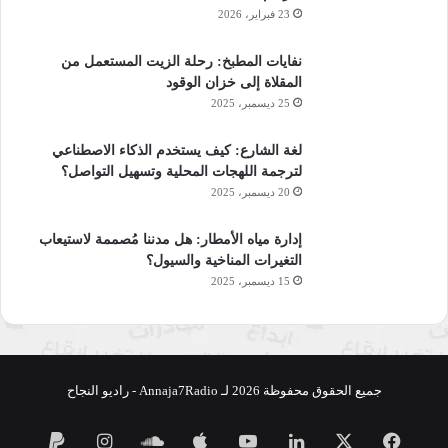
23 فبراير، 2026
نفايات المطبخ: رحلة الزيت المستعمل من
المقلاة إلى خزان الوقود
25 ديسمبر، 2025
لغة الشارع: كيف يستخدم الذكاء الاصطناعي
لترجمة اللهجات المحلية وتسهيل التواصل؟
20 ديسمبر، 2025
إدارة مياه الأمطار: هل مدننا مُصممة لاستيعاب
التغيرات المناخية والسيول؟
15 ديسمبر، 2025
جميع الحقوق محفوظة 2026 لـ Annaja7Radio - راديو النجاح
فيسبوك
‫X
لينكدإن
‫YouTube
ساوند
انستقرام