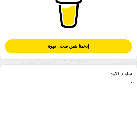
إدعمنا بثمن فنجان قهوة
ساوند كلاود