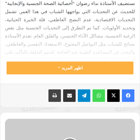
نستضيف الأستاذة نداء رضوان “أخصائية الصحة الجنسية والإنجابية”
للحديث عن التحديات التي يواجهها الشباب في هذا العمر. تشمل
التحديات الاقتصادية، عدم النضج العاطفي، قلة الخبرة الحياتية،
وتحديد الأولويات. كما تم التطرق إلى التحديات الجنسية مثل نقص
الرغبة الجنسية، مشاكل الأداء الجنسي، والقلق العام. تقدم الأستاذة
نصائح للشباب مثل التواصل المفتوح، الاستعداد النفسي والعاطفي،
والبحث عن المساعدة الطبية عند الحاجة. تُختتم الحلقة بالتأكيد على
أهمية التفكير العميق والاستعداد قبل الزواج، وتشجيع التواصل بين
اظهر المزيد
الزوجين لتحسين الحياة الزوجية والجنسية.
ابقوا على تواصل مستمرّ مع
راديو النجاح
ولا تنسوا تفعيل زرّ
واتساب
تيلقرام
مشاركة عبر البريد
طباعة
الاشتراك الموجود في تطبيقاتكم لتصلكم حلقاتنا أول بأول.
تابعونا على
إنستغرام
فولتير؛
تابعونا على
تويتر
حكايات
من