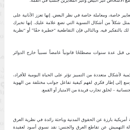
يضع الأشخاص غير البيض وغير المغايرين جنسياً في القمة.
عايير خاصة، ومعاملة خاصة في نظر البعض. إنها تعزز الأنانية على
ل شكلاً من أشكال النسوية التي تضع علامة عليك. إنها تخبرك
ك بالتفكير فيه. وبالتالي فإن التقاطعية “خطيرة حقًا” أو “نظرية
قبل عدة سنوات مصطلحًا قانونياً غامضاً نسبياً خارج الدوائر
كمية لأشكال متعددة من التمييز تؤثر على الحياة اليومية للأفراد،
سع إلى إطار فكري لفهم كيفية تفاعل جوانب مختلفة من الهوية
نسانية – لخلق تجارب فريدة من الامتياز أو القمع.
شو” Kimberlé Crenshaw وهي مدافعة أمريكية بارزة عن الحقوق المدنية وباحثة رائدة في نظرية العرق
تقاطع في مقالها عام 1989 بعنوان “إزالة التهميش عن تقاطع العرق والجنس: نقد نسوي أسود لعقيدة