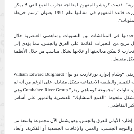
صرية”. قدمت كرينشو المفهوم لمعالجة تجارب القمع التي لا يمكن
فهمها بشكل كافٍ كنتيجة لأنماط عادية من التمييز. وقد كررت فائدة المفهوم في مقالتها عام 1991 بعنوان “رسم خريطة
ملونات”.
حددتها في المناقشات بين النسويات ومناهضي العنصرية خلال
ل مزيج من التحيزات القائمة على العرق والجنس، مما يؤدي إلى
تجارب لا يمكن معالجتها أو علاجها بشكل مناسب من خلال الأنظمة
بشكل منفصل.
قبل كرينشو بوقت طويل، وضع عالم الاجتماع الأمريكي الأفريقي “ويليام إدوارد بورغاردت دو بوا” William Edward Burghardt
ثقافة للتمييز والطبقية الاجتماعية بشكل متبادل، على الرغم من أنه لم
يدرج الجنس صراحة في تحليله. في سبعينيات القرن العشرين، تناولت “مجموعة كومباهي ريفر” Combahee River Group وهي
بشكل ملحوظ “القمع المتشابك” للعنصرية والتمييز على أساس
ير التقاطعي.
من إطاره الأولي للعرق والجنس. وهو يشمل الآن مجموعة واسعة من
 والتوجه الجنسي، والعمر، والإعاقات الجسدية أو الفكرية، وأبعاد