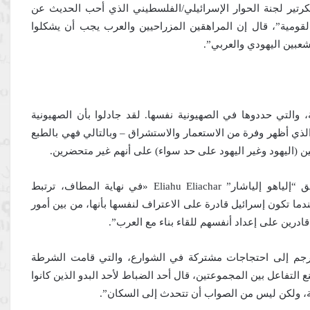
رتير لجنة الحوار الإسرائيلي/الفلسطيني الذي أحب الحديث عن
القومية”، قال إن المراهقين المزراحيين والعرب يجب أن يشكلوا
شعبين اليهودي والعربي”.
، والتي حددوها في الصهيونية نفسها. لقد جادلوا بأن الصهيونية
لذي أظهر وفرة من الاستعمار والاستشراق – وبالتالي فهي بالطبع
ن (اليهود وغير اليهود على حد سواء) على أنهم غير متحضرين.
كتب المفكر اليهودي من أصل بولندي والدبلوماسي السابق “إلياهو إلياشار” Eliahu Eliachar «في نهاية المطاف، ترتبط
عندما تكون إسرائيل قادرة على الاعتراف لنفسها بأنها، من بين أمور
درين على إعداد أنفسهم للقاء بناء مع العرب”.
ُرجم إلى احتجاجات مشتركة في الشوارع، والتي قامت الشرطة
 التفاعل بين المجموعتين، قال أحد الضباط لأحد البدو الذين كانوا
ينة، ولكن ليس من الصواب أن تتحدث إلى السكان”.