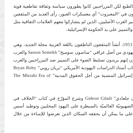
طبع لكن المزراحيين كانوا يطورون سياسة وثقافة تقاطعية قوية
لون في “المعبروت” أي معسكرات العبور، رأى العديد من المثقفين
 العرب الأصليين، الذين لم يتشاركوا معهم العلامات الثقافية مثل
التمييز على يد الحكومة الإسرائيلية.
عكست منشوراتهم هذه النظرة التقاطعية البدائية. في عام 1953، أنشأ المثقفون الناطقون باللغة العربية مجلة الجديد، وهي
مجلة تضم الشعر والرواية التي كتبها اليهود الشرقيون مثل اليهودي من أصل عراقي “ساسون سوميخ” Sasson Somekh والعرب
ن إنهم يريدون تسليط الضوء على التمييز ضد المزراحيين والعرب
“من منطلق روح تأسيس التضامن العربي اليهودي، وفقًا لكتاب أستاذ الدراسات اليهودية الأمريكي “بريان روبي” Bryan Roby
الذي صدر عام 2015 بعنوان “عصر التمرد الشرقي: نضال إسرائيل المنسية من أجل الحقوق المدنية” The Mizrahi Era of
وفي حين أكد المزراحيون، مثل المؤرخ الإسرائيلي “جدعون جلعادي” Gideon Giladi وشرح المؤرّخ في كتاب “الخلاف في
ار البريطاني الصهيونيّة العالميّة بالسيطرة على اليهود المحليين وتوطيد أسس
 على ما يمكن أن يحققه السكان الذين تعرضوا للإساءة من خلال