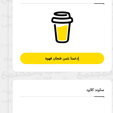
إدعمنا بثمن فنجان قهوة
ساوند كلاود