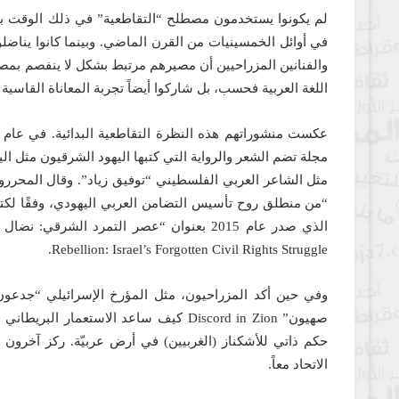
لم يكونوا يستخدمون مصطلح “التقاطعية” في ذلك الوقت بال
في أوائل الخمسينيات من القرن الماضي. وبينما كانوا يناض
والفنانين المزراحيين أن مصيرهم مرتبط بشكل لا ينفصم بمصير
اللغة العربية فحسب، بل شاركوا أيضاً تجربة المعاناة القاسية و
مثل الشاعر العربي الفلسطيني “توفيق زياد”. وقال المحررو
Rebellion: Israel’s Forgotten Civil Rights Struggle.
صهيون” Discord in Zion كيف ساعد الاستعم
حكم ذاتي للأشكناز (الغربيين) في أرض عربيّة. ركز آخرون
الاتحاد معاً.