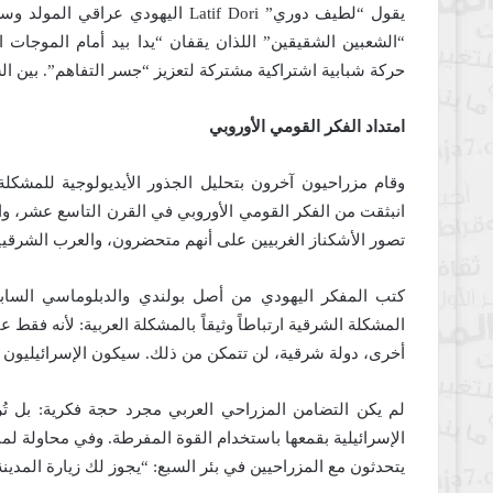
يقول “لطيف دوري” Latif Dori
اليهودي عراقي المولد وسك
“الشعبين الشقيقين” اللذان يقفان “يدا بيد أمام الموجات 
حركة شبابية اشتراكية مشتركة لتعزيز “جسر التفاهم”. بين ال
امتداد الفكر القومي الأوروبي
وقام مزراحيون آخرون بتحليل الجذور الأيديولوجية للمشكلة
انبثقت من الفكر القومي الأوروبي في القرن التاسع عشر، وا
تصور الأشكناز الغربيين على أنهم متحضرون، والعرب الشرقيي
المشكلة الشرقية ارتباطاً وثيقاً بالمشكلة العربية: لأنه فقط 
أخرى، دولة شرقية، لن تتمكن من ذلك. سيكون الإسرائيليون قا
لم يكن التضامن المزراحي العربي مجرد حجة فكرية: بل ت
الإسرائيلية بقمعها باستخدام القوة المفرطة. وفي محاولة لمنع
يتحدثون مع المزراحيين في بئر السبع: “يجوز لك زيارة المد