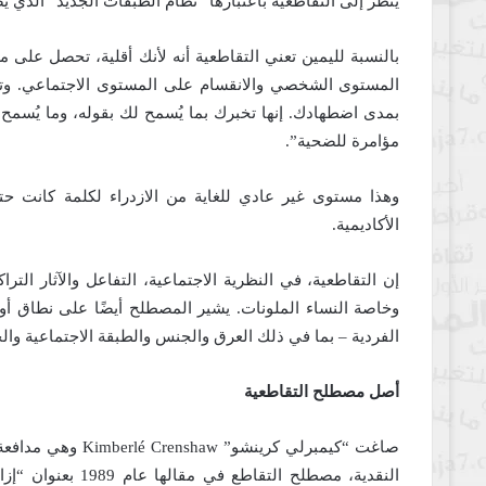
يُنظَر إلى التقاطعية باعتبارها “نظام الطبقات الجديد” الذي 
بالنسبة لليمين تعني التقاطعية أنه لأنك أقلية، تحصل على م
المستوى الشخصي والانقسام على المستوى الاجتماعي. وتمث
بمدى اضطهادك. إنها تخبرك بما يُسمح لك بقوله، وما يُسمح ل
مؤامرة للضحية”.
وهذا مستوى غير عادي للغاية من الازدراء لكلمة كانت حتى 
الأكاديمية.
إن التقاطعية، في النظرية الاجتماعية، التفاعل والآثار الترا
وخاصة النساء الملونات. يشير المصطلح أيضًا على نطاق أو
الفردية – بما في ذلك العرق والجنس والطبقة الاجتماعية والج
أصل مصطلح التقاطعية
صاغت “كيمبرلي كرين
النقدية، مصطلح ال