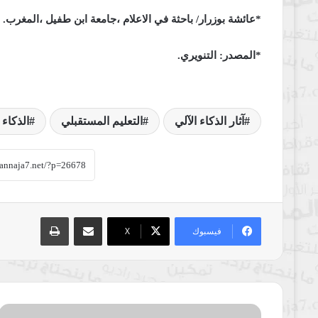
*عائشة بوزرار/ باحثة في الاعلام ،جامعة ابن طفيل ،المغرب.
*المصدر: التنويري.
آثار الذكاء الآلي
التعليم المستقبلي
الذكاء
مشاركة عبر البريد
طباعة
فيسبوك
‫X
التأثير