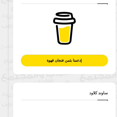
إدعمنا بثمن فنجان قهوة
ساوند كلاود