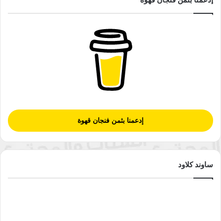
إدعمنا بثمن فنجان قهوة
ساوند كلاود