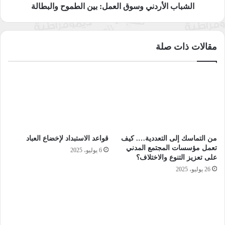
الشباب الأردني وسوق العمل: بين الطموح والبطالة
يوضح المؤلف أن بقطر البلوطي أول أفراد هذه العائلة التحق
بخدمةالبكوات المماليك، ولم يحظَ بشهرة ويرجع أميرالصراف ذلك
إلى أن دوائر التكنوقراط الأقباط بالعاصمة كانت كبيرة، وورثه في
مقالات ذات صلة
وظيفته ابنه سليمان بن بقطر، تتبع أمير أجيال هذه الأسرة إلى الجيل
التاسع ومنه كامل جرجس الذي ولد في 1885 والذي ترشح للمجلس
النيابي عن دائرة نجع حمادي عام 1924، وفاز بالتزكية، وعرف
بنشاطه فقد كان له دور في إنشاء مركز اسعاف في قرية بهجورة،
كما خصص بيتا للضيافة في بلدته لكل عابر سبيل، وأقام مقبرة
لأجداده في مقابر هو.
من التماسك إلى التعددية…. كيف
قواعد الاستبداد لإخضاع العباد
هذا الكتاب لا نرى فيه إلا شغفا يدفعنا للتساؤل، وأين باقي تاريخ
تعمل مؤسسات المجتمع المدني
6 يوليو، 2025
عائلات الصعيد من المسلمين والأقباط، فقد حظي الهوارة بقسم كبير
على تعزيز التنوع والاختلاف؟
من اهتمامات المؤرخين، لكن تبقى عائلات كثيرة دون تأريخ، كعائلة
26 يوليو، 2025
نصار في البداري بأسيوط، وعائلة عامر في المنيا، وعائلة ثابت في
المنيا وغيرها كثير، وهذا ما يحتاج تعاون هذه العائلات.
*المصدر: التنويري.