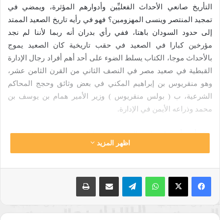
التأريخ صانعي الأحداث الفعليِّين وأدوارهم المؤثرة، ويمضي في
تمجيد المنتصر وينسى المهزومين؟ فهو في رأيه تاريخ الصعيد الممتد
إلى حدود السودان باهتا، ففي رأي بدران أنه ربما لأننا لم نجد
مؤرخين كبارا في الصعيد في حقب تاريخية كان الصعيد يموج
بالأحداث موجا، الكتاب يسلط الضوء على أحد أهم أفراد رجال الإدارة
القبطية في صعيد مصر في النصف الثاني من القرن الثامن عشر،
وهو منقريوس بن إبراهيم المكني في بعض وثائق وحجج المحاكم
الشرعية، ب ( بولس منقريوس ) وزير الأمير همام بن يوسف بن
محمد وذراعه الأيمن في الإدارة.
يذكر أمير أنه تزامن اشتغال منقريوس بإدارة همام زعيم قبيلة هوارة
اظهر المزيد
مع تولد فكرة الدولة المستقلة في الصعيد، والموزازية للسلطة
المركزية في القاهرة، ذات الجناحين المتمثلين في الوالي العثماني
وشيخ البلد الذي كان منصبا في حوزة المماليك، كانت هذه الدولة
واتساب
تيلقرام
مشاركة عبر البريد
طباعة
مترامية الأطراف من المنيا إلى أسوان، حرص همام على توسيع
إقطاعيته المترامية الأطراف تدريجيا، بعدة سبل بعد تنصيبه زعيما
لهوارة، ومصرفا لشؤون القبيلة، ومتحدثا باسمها لدى استنبول