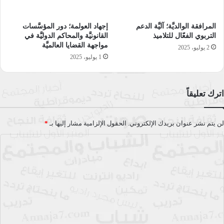
المرافقة الوالديَّة؛ آليَّة الدعم
إجهاد العولمة؛ دور المؤسَّسات
التربوي الفعّال للتلاميذ
القانونيَّة والمحاكم الدوليَّة في
مواجهة القضايا العالميَّة
2 يوليو، 2025
أمير الصراف
التاريخ القبطي
التاريخ المخفي
1 يوليو، 2025
التاريخ المنسي لصعيد مصر
الصعيد
المماليك
اترك تعليقاً
تاريخ الأقباط
تاريخ مصر المنسي
دار المرايا
عائلات الصعيد
مصر
مصر القرن الثامن عشر
لن يتم نشر عنوان بريدك الإلكتروني.
الحقول الإلزامية مشار إليها بـ
*
منقريوس
منيا إلى أسوان
نخبة الصعيد
ا
ل
وثائق تكلا سيداروس
ت
ع
نسخ الرابط
ل
ي