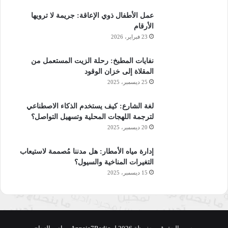
السلوك الجنسي الصريح والمعرفة التي لا تتناسب مع عمر
عمل الأطفال ذوي الإعاقة: جريمة لا ترويها
الطفل.
الأرقام
23 فبراير، 2026
تغييرات في السلوك أثناء الاستحمام أو تغيير الحفاض أو
استخدام المرحاض.
نفايات المطبخ: رحلة الزيت المستعمل من
فقدان الشهيَّة.
المقلاة إلى خزان الوقود
الوسواس والغسل القهري.
25 ديسمبر، 2025
إظهار سلوكيَّات غير طبيعيَّة.
لغة الشارع: كيف يستخدم الذكاء الاصطناعي
زيادة القلق.
لترجمة اللهجات المحلية وتسهيل التواصل؟
20 ديسمبر، 2025
العدوانيَّة أو العزلة أو البكاء.
اضطرابات النوم أو الرُّعب الليلي.
إدارة مياه الأمطار: هل مدننا مُصممة لاستيعاب
إخبار شخص ما بتعرّضه لاعتداء جنسي أو التلميح بحدوث شيء
التغيرات المناخية والسيول؟
ما.
15 ديسمبر، 2025
كيف تتصرَّف إذا تعرَّض ابنك
من
ذوي الإعاقة
للاعتداء الجنسي؟
إذا اشتبهت بتعرُّض ابنك لاعتداء جنسي سواء بسبب ظهور بعض