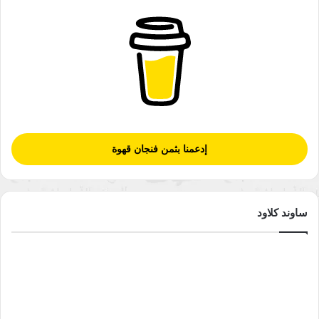
من المهمّ أن تتَّخذ بعض الاحتياطات حتى تحمي ابنك أثناء وجوده في
المدرسة أو النادي أو أي مكان خارج المنزل، ومن أهمّ هذه
الاحتياطات:
اعرف الأشخاص الذين يتعاملون مع ابنك، وشاهد كيف
يعاملونه.
اسأل ابنك عن الأشخاص الذين يتواصلون معه عبر الهاتف
والكمبيوتر.
إدعمنا بثمن فنجان قهوة
كن واضحًا مع مقدِّمي الرعاية والمعلّمين بشأن مستوى نموّ
طفلك وسلوكيَّاته واحتياجاته.
إذا كان ابنك غير ناطق؛ فاطلب تقريرًا عن أنشطته اليوميَّة
ساوند كلاود
وروتينه.
اسأل عن الإشراف والمراقبة لابنك عندما يكون في دار الرعاية
أو في المدرسة.
اسأل عن السياسات والممارسات التي تهدف إلى الحفاظ
على سلامة ابنك.