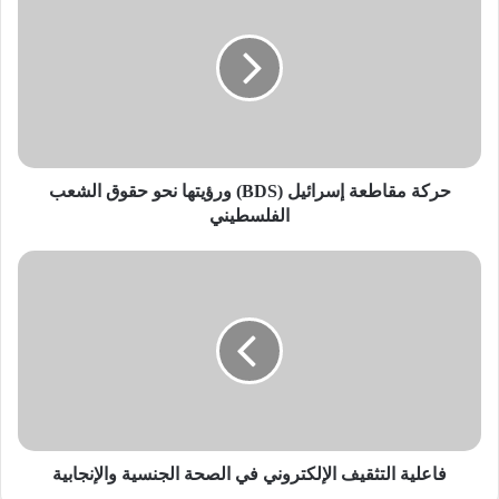
مقاطعة
إسرائيل
محمل الجدّ عندما يقدِّمون بلاغًا عن اعتداء أو إساءة جنسيَّة قد
(BDS)
تعرَّضوا لها، وقد يجدون صعوبة في الوصول إلى الجهات
ورؤيتها
المسؤولة.
نحو
قد لا يفهم العديد من الأشخاص ذوي الإعاقة أو يفتقرون إلى
حقوق
الشعب
المعلومات حول
الحياة الجنسيَّة
الصحيَّة، وأنواع اللمس
الفلسطيني
المناسبة أو غير المناسبة، قد يكون هذا أمرًا صعبًا بشكل خاصّ
حركة مقاطعة إسرائيل (BDS) ورؤيتها نحو حقوق الشعب
إذا كانت إعاقة الشخص تتطلَّب أن يلمسه أشخاص آخرون أثناء
الفلسطيني
رعايته.
فاعلية
ما هي الأساليب التي يستخدمها المعتدون الجنسيُّون مع الأشخاص
التثقيف
ذوي الإعاقة؟
الإلكتروني
في
الصحة
يجدُر بالذكر، أنَّ المعتدين الجنسيِّين هم في الغالب من الذكور، ولكن
الجنسية
قد تعتدي بعض الإناث أيضًا، وغالبًا ما يستخدمون الأساليب الآتية
والإنجابية
للوصول إلى غايتهم:
فاعلية التثقيف الإلكتروني في الصحة الجنسية والإنجابية
البحث عن الأشخاص الضعفاء واستهدافهم.