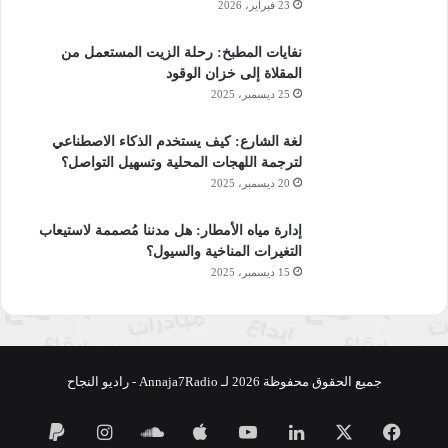
23 فبراير، 2026
نفايات المطبخ: رحلة الزيت المستعمل من
المقلاة إلى خزان الوقود
25 ديسمبر، 2025
لغة الشارع: كيف يستخدم الذكاء الاصطناعي
لترجمة اللهجات المحلية وتسهيل التواصل؟
20 ديسمبر، 2025
إدارة مياه الأمطار: هل مدننا مُصممة لاستيعاب
التغيرات المناخية والسيول؟
15 ديسمبر، 2025
جميع الحقوق محفوظة 2026 لـ Annaja7Radio - راديو النجاح
فيسبوك
‫X
لينكدإن
‫YouTube
ساوند
انستقرام