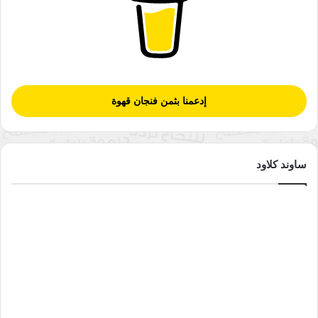
إدعمنا بثمن فنجان قهوة
ساوند كلاود