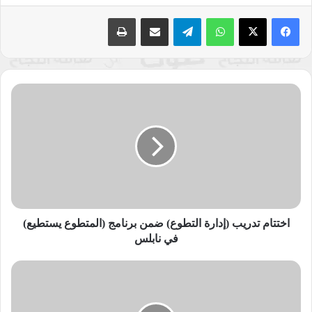
واتساب
تيلقرام
مشاركة عبر البريد
طباعة
اختتام
تدريب
(إدارة
التطوع)
ضمن
برنامج
(المتطوع
يستطيع)
في
نابلس
اختتام تدريب (إدارة التطوع) ضمن برنامج (المتطوع يستطيع)
نسخ الرابط
في نابلس
معرض
فني
يجسد
آمال