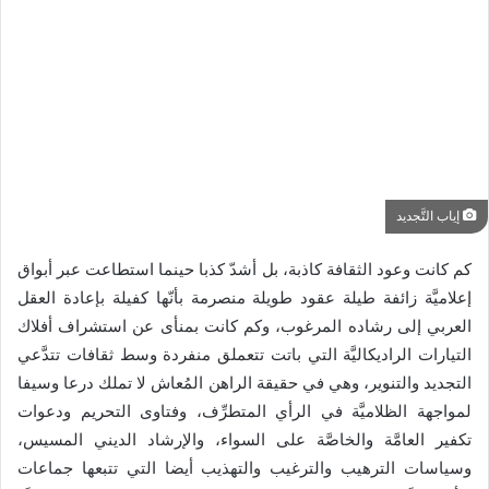
إياب التَّجديد
كم كانت وعود الثقافة كاذبة، بل أشدّ كذبا حينما استطاعت عبر أبواق
إعلاميَّة زائفة طيلة عقود طويلة منصرمة بأنّها كفيلة بإعادة العقل
العربي إلى رشاده المرغوب، وكم كانت بمنأى عن استشراف أفلاك
التيارات الراديكاليَّة التي باتت تتعملق منفردة وسط ثقافات تتدَّعي
التجديد والتنوير، وهي في حقيقة الراهن المُعاش لا تملك درعا وسيفا
لمواجهة الظلاميَّة في الرأي المتطرِّف، وفتاوى التحريم ودعوات
تكفير العامَّة والخاصَّة على السواء، والإرشاد الديني المسيس،
وسياسات الترهيب والترغيب والتهذيب أيضا التي تتبعها جماعات