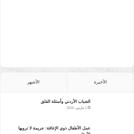
وأساتذة المجرَّة العربيَّة يتبارون في نشر أبحاثهم المقتبسة في
كبريات المجلات العلميَّة ذات التصنيف العلمي الفائق، دون أن تكون
لديهم أدنى فكرة عن مدى نفع أبحاثهم في بيئاتنا العربيَّة التي هي في
أمسّ الحاجة إلى علم وعلماء. لكن تبقى الفاجعة أن هؤلاء لا يزالوا
رهن علوم العصور الوسطى، وكم أنا صادق الدعوة في إلغاء كل
احتفالات المؤسَّسات الأكاديميَّة والعلميَّة بالدول العربيَّة هذا العام
بعيد العلم، فالحجة معلومة والعلَّة حاضرة والسبب حاضر بقوة أن
علماءنا جميعا وهم صوب مواجهة جائحة كورونا لم ينجح أحد !
___
الأخيرة
الأشهر
ـ أستاذ المناهج وطرائق تدريس اللغة العربيَّة ( م )
الشباب الأردني وأسئلة القلق
كليَّة التربيَّة ـ جامعة المنيا
1 مارس، 2026
*المصدر: التنويري.
عمل الأطفال ذوي الإعاقة: جريمة لا ترويها