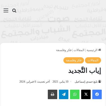
بحث عن
الق
الرئيسية
|
المقالات
|
فكر وفلسفة
المقالات
فكر وفلسفة
إياب التَّجديد
بليغ حمدي إسماعيل
10 يناير، 2021
آخر تحديث: 6 فبراير، 2024
واتساب
تيلقرام
طباعة