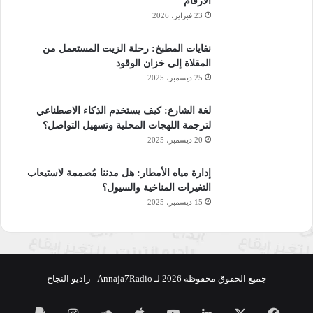
الأرقام
23 فبراير، 2026
نسخ الرابط
نفايات المطبخ: رحلة الزيت المستعمل من
المقلاة إلى خزان الوقود
25 ديسمبر، 2025
لغة الشارع: كيف يستخدم الذكاء الاصطناعي
لترجمة اللهجات المحلية وتسهيل التواصل؟
20 ديسمبر، 2025
إدارة مياه الأمطار: هل مدننا مُصممة لاستيعاب
التغيرات المناخية والسيول؟
15 ديسمبر، 2025
جميع الحقوق محفوظة 2026 لـ Annaja7Radio - راديو النجاح
فيسبوك
‫X
لينكدإن
‫YouTube
ساوند
انستقرام