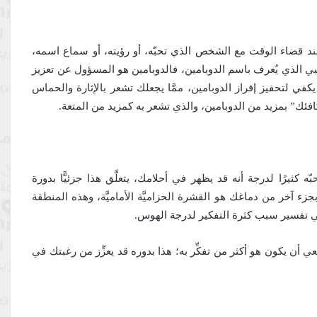
ا عند قضاء الوقت مع الشخص الذي تحبّه، أو رؤيته، أو سماع اسمه،
صبي الذي يُعرف باسم الدوبامين، فالدوبامين هو المسؤول عن تعزيز
يكفي لتحفيز إفراز الدوبامين، ممَّا يجعلك تشعر بالإثارة والحماس
كافئك” بمزيد من الدوبامين، والذي تشعر به كمزيد من المتعة.
 كثيرًا لدرجة أنه قد يظهر في أحلامك، يتعلَّق هذا جزئيًّا بدورة
ا بجزء آخر من دماغك هو القشرة الحزاميَّة الأماميَّة، وهذه المنطقة
ي تفسير سبب كثرة التفكير لدرجة الهوس.
ي أن يكون هو أكثر من تفكِّر به؛ هذا بدوره قد يعزِّز من رغبتك في