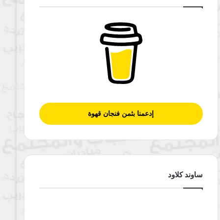
إدعمنا بثمن فنجان قهوة
ساوند كلاود