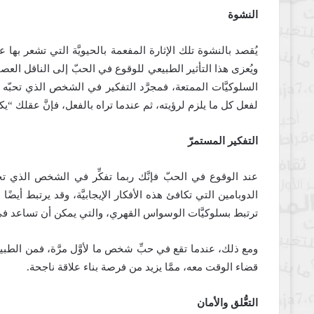
النشوة
يُقصد بالنشوة تلك الإثارة المفعمة بالحيويَّة التي تشعر به
ويُعزى هذا التأثير الطبيعي للوقوع في الحبّ إلى الناقل الع
السلوكيَّات الممتعة، فمجرَّد التفكير في الشخص الذي تحبّه 
لفعل كل ما يلزم لرؤيته، ثم عندما تراه بالفعل، فإنَّ عقلك “ي
التفكير المستمرّ
عند الوقوع في الحبّ فإنَّك ربما تفكِّر في الشخص الذي تحبّه
الدوبامين التي تكافئ هذه الأفكار الإيجابيَّة، وقد يرتبط أيضً
ترتبط بسلوكيَّات الوسواس القهري، والتي يمكن أن تساعد ف
ومع ذلك، عندما تقع في حبِّ شخص ما لأوَّل مرَّة، فمن الطبيع
قضاء الوقت معه، ممَّا يزيد من فرصة بناء علاقة ناجحة.
التعُّلق والأمان