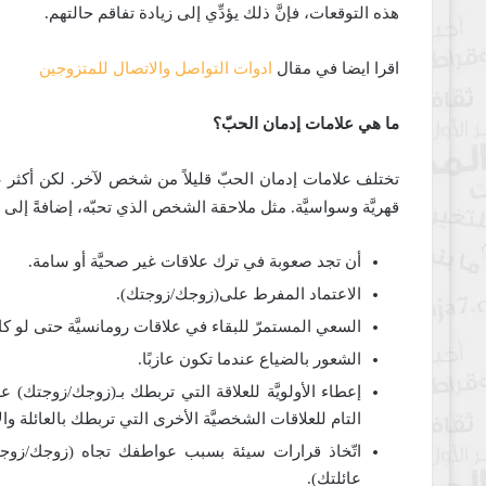
هذه التوقعات، فإنَّ ذلك يؤدِّي إلى زيادة تفاقم حالتهم.
اقرا ايضا في مقال
ادوات التواصل والاتصال للمتزوجين
ما هي علامات إدمان الحبّ؟
تختلف علامات إدمان الحبّ قليلاً من شخص لآخر. لكن أكثر ع
قهريَّة وسواسيَّة. مثل ملاحقة الشخص الذي تحبّه، إضافةً إلى
أن تجد صعوبة في ترك علاقات غير صحيَّة أو سامة.
الاعتماد المفرط على(زوجك/زوجتك).
السعي المستمرّ للبقاء في علاقات رومانسيَّة حتى لو ك
الشعور بالضياع عندما تكون عازبًا.
إعطاء الأولويَّة للعلاقة التي تربطك بـ(زوجك/زوجتك) 
التام للعلاقات الشخصيَّة الأخرى التي تربطك بالعائلة وا
اتّخاذ قرارات سيئة بسبب عواطفك تجاه (زوجك/زوجت
عائلتك).