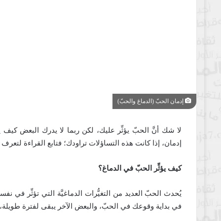
إدمان الحبّ (الدماغ والحبّ)
لا شك أنَّ الحبّ يؤثِّر عليك، لكن ربما لا يدرك البعض كيف ي
إدمان، إذا كانت هذه التساؤلات تراودك؛ فتابع القراءة لتعرف ال
كيف يؤثِّر الحبّ في الدماغ؟
يُحدث الحبّ العديد من التغيُّرات الدماغيَّة التي تؤثِّر في 
في بداية وقوعك في الحبّ، والبعض الآخر يبقى لفترة طويلة، 