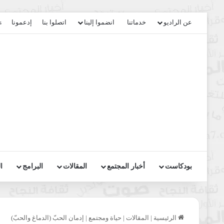
عن الراديو
خدماتنا
انضموا إلينا
اتصلوا بنا
إدعمونا
s
بودكاست
أخبار المجتمع
المقالات
البرامج
ا
الرئيسية
|
المقالات
|
حياة ومجتمع
|
إدمان الحبّ (الدماغ والحبّ)