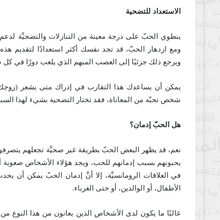
الاستعداد للتضحية
ينطوي الحبّ على درجة معينة من التنازلات والتضحيَّة لدع
ومع ازدهار الحبّ، قد تجد نفسك أكثر استعدادًا لتقديم هذه 
ويرجع ذلك جزئيًا إلى العصب المبهم الذي يلعب دورًا في كل ش
يمكن أن يساعدك هذا التقارب في إدراك متى يشعر (زوجك/
شخص تحبّه من المعاناة، فقد تختار التضحية بشيء لهذا السب
هل الحبّ إدمان؟
نعم، قد يظهر البعض الحبّ بطريقة غير صحيَّة تجعلهم يتصرف
يحبونهم بسبب إدمانهم للحب، ويجد هؤلاء الأشخاص صعوبة أيضً
في العلاقات الرومانسيَّة، إلا أنَّ إدمان الحبّ يمكن أن 
الأطفال، أو الوالدين، أو حتى الغرباء.
غالبًا ما يكون لدى الأشخاص الذين يعانون من هذا النوع من ا