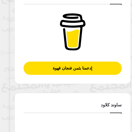
إدعمنا بثمن فنجان قهوة
ساوند كلاود