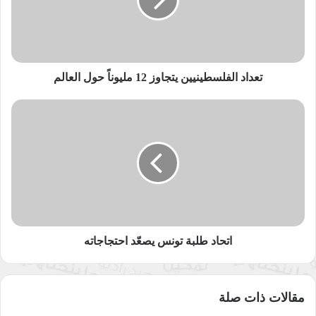
مليوناً
حول
العالم
تعداد الفلسطينيين يتجاوز 12 مليوناً حول العالم
اتحاد
طلبة
تونس
يصعّد
احتجاجاته
شاب يلتقط سيلفي وهو يضحك أثناء إخماد رجال الدفاع المدني في
الولايات لحريق شب في أحد الأماكن
اتحاد طلبة تونس يصعّد احتجاجاته
مقالات ذات صلة