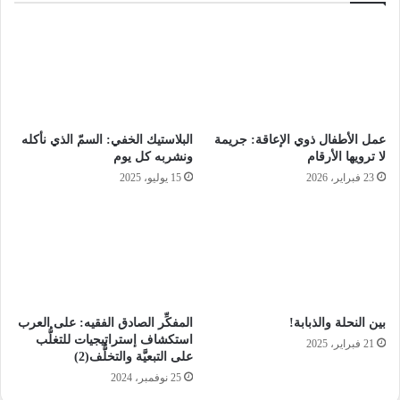
عمل الأطفال ذوي الإعاقة: جريمة
البلاستيك الخفي: السمّ الذي نأكله
لا ترويها الأرقام
ونشربه كل يوم
23 فبراير، 2026
15 يوليو، 2025
شاب يلتقط سيلفي وفي الخلفية حريق في بلدة إيست بورن
البريطانية
بين النحلة والذبابة!
المفكِّر الصادق الفقيه: على العرب
استكشاف إستراتيجيات للتغلُّب
21 فبراير، 2025
على التبعيَّة والتخلُّف(2)
25 نوفمبر، 2024