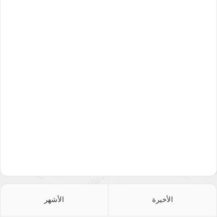
لم يمنع الدخان وحالة الفوضى التي عمت في إحدى
الطائرات هذا الشخص من التقاط السيلفي
الأخيرة
الأشهر