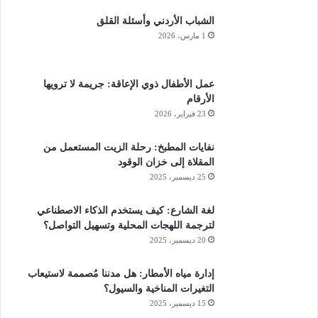
رجل يلتقط سيلفي، ويظهر في الخلفية شخص آخر يصارع
الشباب الأردني وأسئلة القلق
الموج من أجل النجاة
1 مارس، 2026
عمل الأطفال ذوي الإعاقة: جريمة لا ترويها
الأرقام
23 فبراير، 2026
نفايات المطبخ: رحلة الزيت المستعمل من
نسخ الرابط
المقلاة إلى خزان الوقود
25 ديسمبر، 2025
لغة الشارع: كيف يستخدم الذكاء الاصطناعي
لترجمة اللهجات المحلية وتسهيل التواصل؟
20 ديسمبر، 2025
إدارة مياه الأمطار: هل مدننا مُصممة لاستيعاب
التغيرات المناخية والسيول؟
15 ديسمبر، 2025