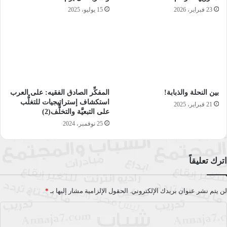
-قال الرئيس الإيراني حسن روحاني، إن بلاده ليس لديها خيار أو
23 فبراير، 2026
15 يوليو، 2025
سبيل آخر سوى التعايش مع الوضع الناجم عن وباء فيروس كورونا،
جاء ذلك في تصريحات له عقب اجتماع للمركز الوطني لمكافحة
فيروس كورونا، بالعاصمة طهران، السبت.
-قال متحدث شرطة بدخشان الأفغانية (سناء الله روحاني)، في
تصريح للصحافة، إن عبوة ناسفة مزروعة بجانب طريق في مدينة
بين النحلة والذبابة!
المفكِّر الصادق الفقيه: على العرب
خاش بالولاية، انفجرت أثناء عبورعربة للشرطة، أسفرت عن مقتل
استكشاف إستراتيجيات للتغلُّب
21 فبراير، 2025
على التبعيَّة والتخلُّف(2)
11 فردًا من الشرطة، متهما حركة طالبان بتنفيذ التفجير.
25 نوفمبر، 2024
اترك تعليقاً
-أمر قاض بولاية أميركية الشرطة المحلية بالكف عن استخدام أدوات
القوة ضد المحتجين على مقتل جورج فلويد، وقال مسؤولون بمدينة
لن يتم نشر عنوان بريدك الإلكتروني.
الحقول الإلزامية مشار إليها بـ
*
مينيابوليس إنهم توصلوا لاتفاق يمنع الشرطة من استعمال تقنية
الخنق خلال التوقيف، في وقت تستعد فيه الولايات المتحدة اليوم
ا
لمظاهرات حاشدة للتنديد بالعنصرية وبقمع الشرطة للاحتجاجات.
ل