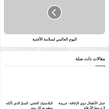
لسلامة
تم “تطهيرها” من تنظيم “داعش” شمالي البلاد جاء ذلك في بيان
الأغذية
أصدره العميد يحيى رسول المتحدث باسم القائد العام للقوات
المسلحة العراقية.
-نسبت قناة الجزيرة التلفزيونية القطرية في حسابها على تويتر إلى
وزير خارجية قطر الشيخ محمد بن عبد الرحمن آل ثاني قوله يوم
اليوم العالمي لسلامة الأغذية
الجمعة إن هناك مبادرة جديدة لإنهاء الأزمة الخليجية المستمرة منذ
ثلاثة أعوام وإن قطر منفتحة على إجراء مفاوضات.
مقالات ذات صلة
-أبدت تركيا، السبت، رفضها للاتهامات المصرية لها بخصوص ليبيا،
واصفة إياها بأنها لا أساس لها من الصحة، جاء ذلك على لسان
المتحدث باسم وزارة الخارجية التركية حامي أقصوي، ردا على
تصريحات وزير الخارجية المصري سامح شكري، خلال مشاركته
بتاريخ 4 يونيو/ حزيران، في اجتماع وزراء خارجية دول المجموعة
المصغرة للتحالف الدولي لمكافحة داعش.
عمل الأطفال ذوي الإعاقة: جريمة
البلاستيك الخفي: السمّ الذي نأكله
لا ترويها الأرقام
ونشربه كل يوم