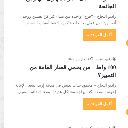
الجائحة
راديو النجاح – “فرح” واحدة من نساء كثر كنّ يعملن ووجدن
أنفسهنّ دون عمل بعد جائحة كورونا؛ فما أسباب انسحاب…
أكمل القراءة »
راديو النجاح
14 مارس، 2022
100 واط – من يحمي قصار القامة من
التمييز؟
راديو النجاح – محمود شاب يعيش في مدينة إربد، يسعى لإعالة
إخوته التسعة لكنه يواجه مشاكل عديدة، ومعاناة دائمة بسبب…
أكمل القراءة »