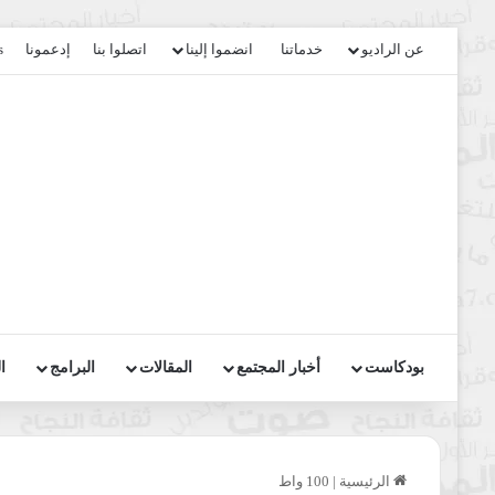
عن الراديو
خدماتنا
انضموا إلينا
اتصلوا بنا
إدعمونا
s
بودكاست
أخبار المجتمع
المقالات
البرامج
ا
الرئيسية
|
100 واط