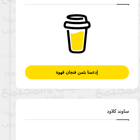
إدعمنا بثمن فنجان قهوة
ساوند كلاود