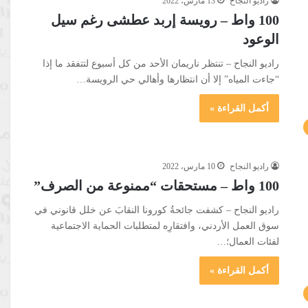
راديو النجاح
13 مارس، 2022
100 واط – رويسة إربد عطشى رغم سيل
الوعود
راديو النجاح – تنتظر ناريمان الأحد من كل أسبوع لتتفقد ما إذا
“جاءت المياه” إلا أن انتظارها وأهالي حي الرويسة…
أكمل القراءة »
راديو النجاح
10 مارس، 2022
100 واط – مستحقات “ممنوعة من الصرف”
راديو النجاح – كشفت جائحةُ كورونا النقابَ عن خلل قانوني في
سوق العمل الأردني، وافتقارِه لمتطلبات الحماية الاجتماعية
لفئات العمال؛…
أكمل القراءة »