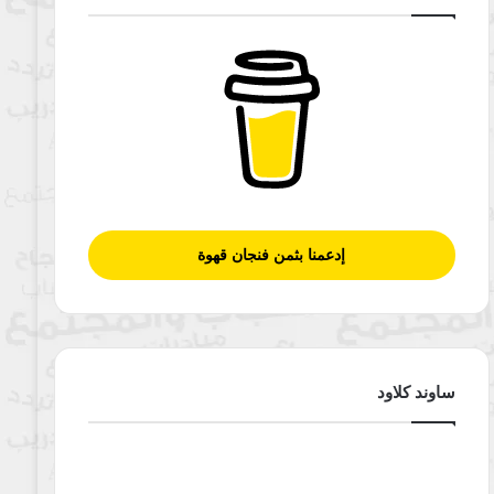
إدعمنا بثمن فنجان قهوة
ساوند كلاود