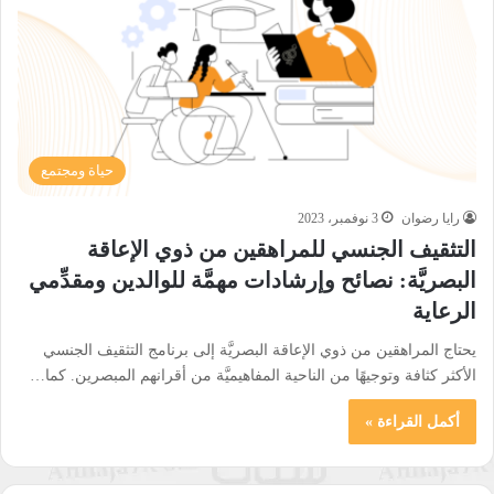
حياة ومجتمع
رايا رضوان
3 نوفمبر، 2023
التثقيف الجنسي للمراهقين من ذوي الإعاقة
البصريَّة: نصائح وإرشادات مهمَّة للوالدين ومقدِّمي
الرعاية
يحتاج المراهقين من ذوي الإعاقة البصريَّة إلى برنامج التثقيف الجنسي
الأكثر كثافة وتوجيهًا من الناحية المفاهيميَّة من أقرانهم المبصرين. كما…
أكمل القراءة »