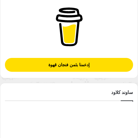
إدعمنا بثمن فنجان قهوة
ساوند كلاود