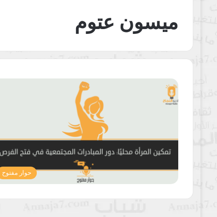
ميسون عتوم
حوار مفتوح