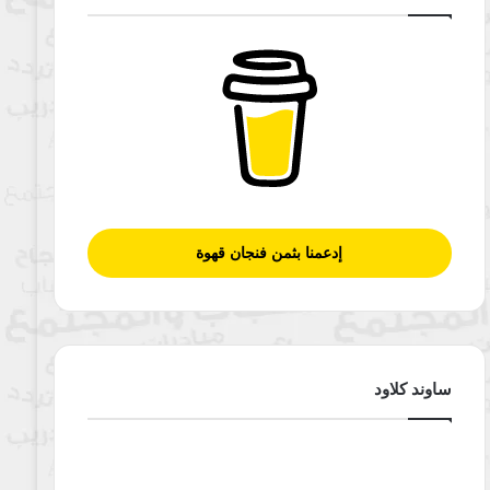
إدعمنا بثمن فنجان قهوة
ساوند كلاود