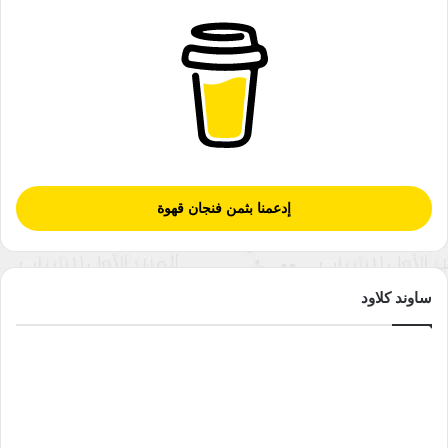
إدعمنا بثمن فنجان قهوة
ساوند كلاود