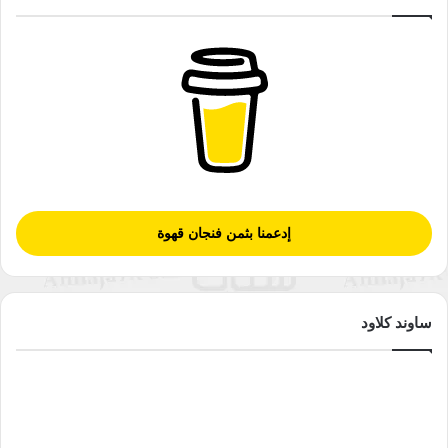
إدعمنا بثمن فنجان قهوة
ساوند كلاود