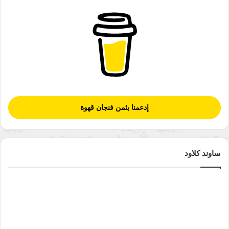
إدعمنا بثمن فنجان قهوة
ساوند كلاود