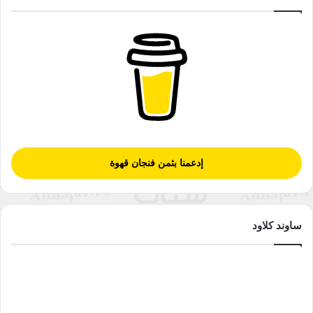
إدعمنا بثمن فنجان قهوة
ساوند كلاود