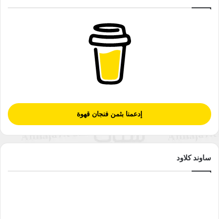
إدعمنا بثمن فنجان قهوة
ساوند كلاود