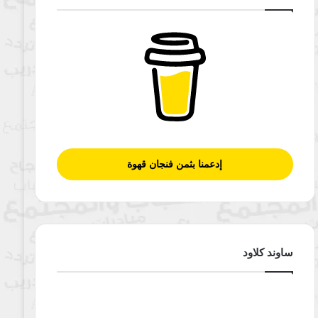
إدعمنا بثمن فنجان قهوة
ساوند كلاود