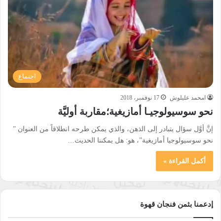
اجتماع
امحمد عليلوش
17 نوفمبر، 2018
نحو سوسيولوجيـا أمازيغية؛مقاربة أوليَّة
إنَّ أوَّل سؤال يتبادر إلى الذهن، والذي يمكن طرحه انطلاقاً من العنوان ”
نحو سوسيولوجيا أمازيغية”، هو: هل يمكننا الحديث…
أكمل القراءة »
إدعمنا بثمن فنجان قهوة