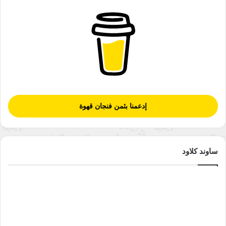
إدعمنا بثمن فنجان قهوة
ساوند كلاود