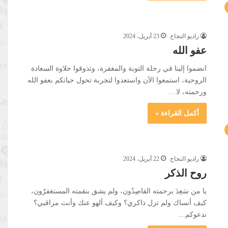
راديو النجاح
23 أبريل، 2024
عفو الله
انضموا إلينا في رحلة التوبة والمغفرة، وتذوقوا حلاوة السعادة
الروحية، استمعوا الآن واستعدوا لتجربة تحول حياتكم بعفو الله
ورحمته، لا…
أكمل القراءة »
راديو النجاح
22 أبريل، 2024
روح الذكر
يا من سَعِدَ برحمته القاصِدٌون، ولم يشق بنقمته المستغفرٌون،
كيف أنساك ولم تزل ذاكري؟ وكيف ألهو عنك وأنت مراقبي؟
ندعوكم…