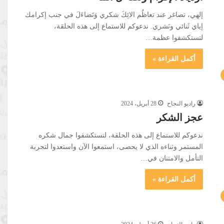
إلهي، تصاغر عند تعاظُم الائِكَ شكري وَتَضاءَلَ في جنب إكرامك
إياي ثَنائي ونَشري. ندعوكم للاستماع إلى هذه الحلقة،
لتستكشفوا عظمة…
أكمل القراءة »
راديو النجاح
28 أبريل، 2024
عجز الشكر
ندعوكم للاستماع إلى هذه الحلقة، لتستكشفوا جمال شكره
المستمر وثناءه الذي لا يحصى، استمعوا الآن واستعدوا لتجربة
التأمل والامتنان في…
أكمل القراءة »