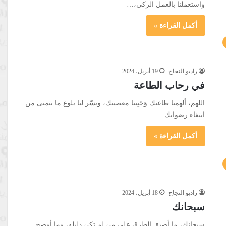
واستعملنا بالعمل الزكي،…
أكمل القراءة »
راديو النجاح
19 أبريل، 2024
في رحاب الطاعة
اللهم، ألهمنا طاعتك وَجَنِبنا معصيتك، ويسّر لنا بلوغ ما نتمنى من
ابتغاء رضوانك.
أكمل القراءة »
راديو النجاح
18 أبريل، 2024
سبحانك
سبحانك، ما أضيق الطرق على من لم تكن دليله، وما أوضح