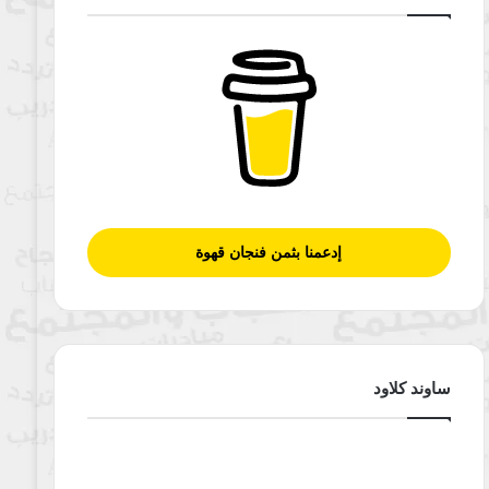
إدعمنا بثمن فنجان قهوة
ساوند كلاود