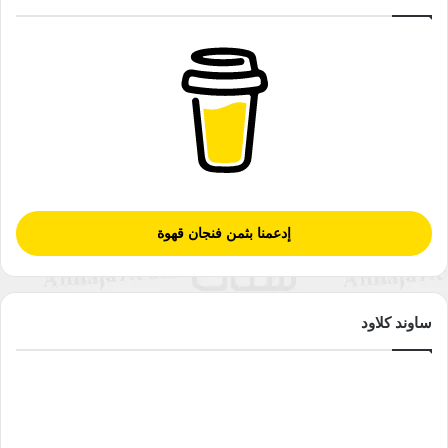
إدعمنا بثمن فنجان قهوة
ساوند كلاود