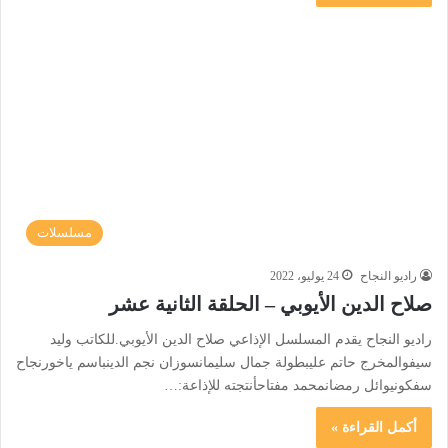
مسلسلات
راديو النجاح
24 يوليو، 2022
صلاح الدين الأيوبي – الحلقة الثانية عشر
راديو النجاح يقدم المسلسل الإذاعي صلاح الدين الأيوبي.للكاتب وليد
سيفوالمخرج حاتم عليبطولة جمال سليمانسوزان نجم الدينباسم ياخورنجاح
سفكونيوائل رمضانمحمد مفتاحأنتجته للإذاعة:…
أكمل القراءة »