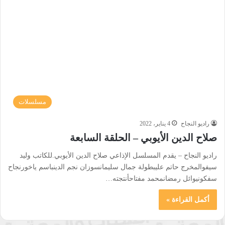
مسلسلات
راديو النجاح
4 يناير، 2022
صلاح الدين الأيوبي – الحلقة السابعة
راديو النجاح – يقدم المسلسل الإذاعي صلاح الدين الأيوبي.للكاتب وليد
سيفوالمخرج حاتم عليبطولة جمال سليمانسوزان نجم الدينباسم ياخورنجاح
سفكونيوائل رمضانمحمد مفتاحأنتجته…
أكمل القراءة »