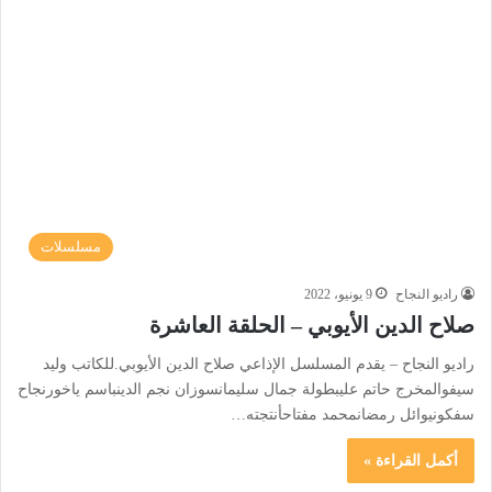
مسلسلات
راديو النجاح
9 يونيو، 2022
صلاح الدين الأيوبي – الحلقة العاشرة
راديو النجاح – يقدم المسلسل الإذاعي صلاح الدين الأيوبي.للكاتب وليد
سيفوالمخرج حاتم عليبطولة جمال سليمانسوزان نجم الدينباسم ياخورنجاح
سفكونيوائل رمضانمحمد مفتاحأنتجته…
أكمل القراءة »