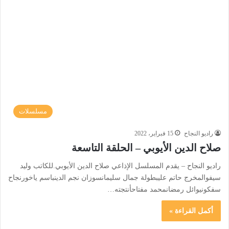
مسلسلات
راديو النجاح
15 فبراير، 2022
صلاح الدين الأيوبي – الحلقة التاسعة
راديو النجاح – يقدم المسلسل الإذاعي صلاح الدين الأيوبي.للكاتب وليد
سيفوالمخرج حاتم عليبطولة جمال سليمانسوزان نجم الدينباسم ياخورنجاح
سفكونيوائل رمضانمحمد مفتاحأنتجته…
أكمل القراءة »