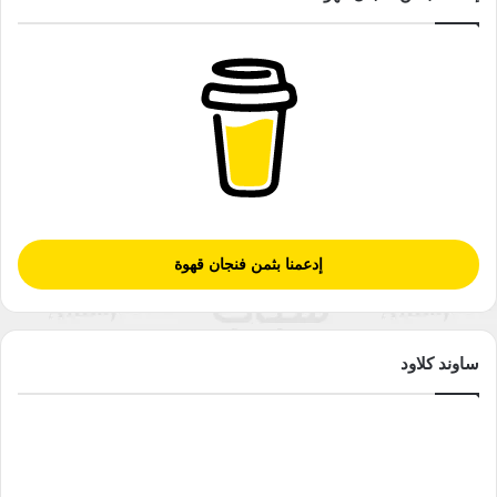
إدعمنا بثمن فنجان قهوة
ساوند كلاود