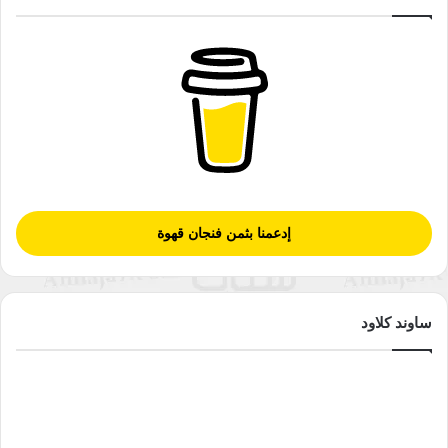
إدعمنا بثمن فنجان قهوة
ساوند كلاود