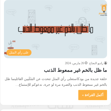
على رأي المثل
راديو النجاح
26 مارس، 2024
ما ظل بالخم غير ممعوط الذنب
حلقة جديدة من بودكاستعلى رأي المثل تتحدث عن المَثَلَيين القائلينما ظل
بالخم غير ممعوط الذنب والضرة مرة لو جرة، ندعوكم للإستماع…
أكمل القراءة »