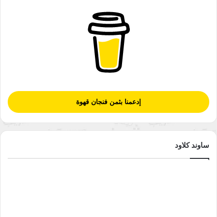
إدعمنا بثمن فنجان قهوة
ساوند كلاود