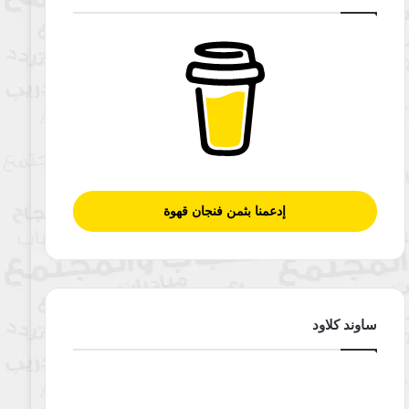
إدعمنا بثمن فنجان قهوة
ساوند كلاود