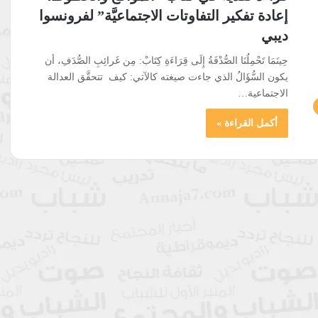
إعادة تفكير التفاوتات الاجتماعيَّة” لفرونسوا
ديبي
حِينَمَا تَحْمِلُنَا الصُّدْفَةُ إِلَى قِرَاءَةِ كِتَابْ: مِن غَرائِبِ الصُّدَفِ، أن
يكون السُّؤَالُ الذي جاءت صيغته كالآتي: كيف تتحقَّق العدالة
الاجتماعية…
أكمل القراءة »