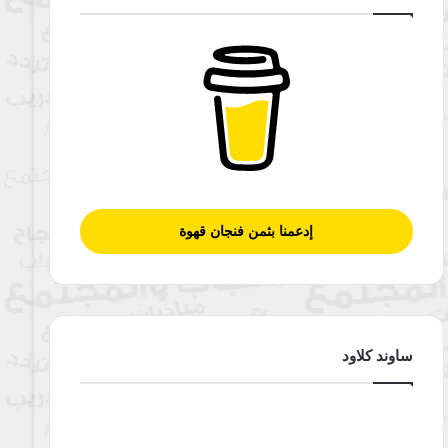
إدعمنا بثمن فنجان قهوة
ساوند كلاود