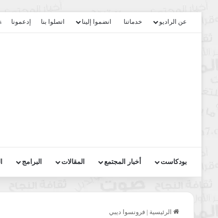
عن الراديو
خدماتنا
انضموا إلينا
اتصلوا بنا
إدعمونا
s
بودكاست
أخبار المجتمع
المقالات
البرامج
ا
الرئيسية
|
فرونسوا ديبي