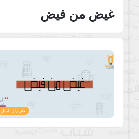
غيض من فيض
على رأي المثل