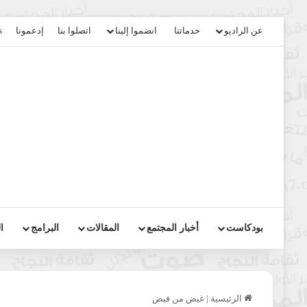
عن الراديو
خدماتنا
انضموا إلينا
اتصلوا بنا
إدعمونا
s
بودكاست
أخبار المجتمع
المقالات
البرامج
ا
الرئيسية
|
غيض من فيض