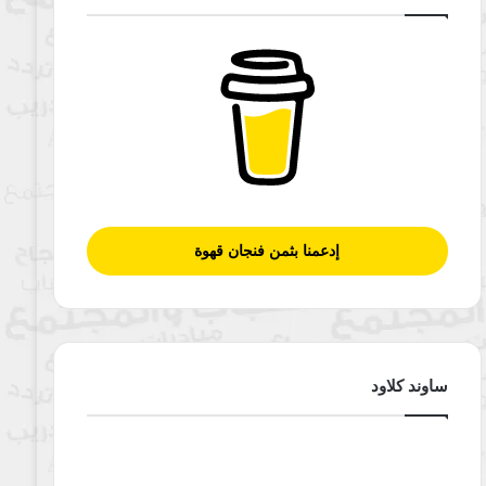
إدعمنا بثمن فنجان قهوة
ساوند كلاود