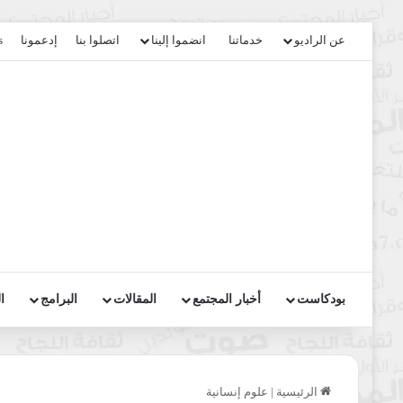
عن الراديو
خدماتنا
انضموا إلينا
اتصلوا بنا
إدعمونا
s
بودكاست
أخبار المجتمع
المقالات
البرامج
ا
الرئيسية
|
علوم إنسانية