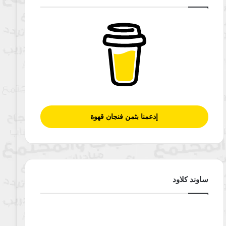
إدعمنا بثمن فنجان قهوة
ساوند كلاود