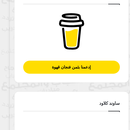
إدعمنا بثمن فنجان قهوة
ساوند كلاود