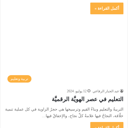
أكمل القراءة »
تربية وتعليم
عبد الجبار الرفاعي
12 يوليو، 2024
التعليم في عصر الهويَّة الرقميَّة
التربيةُ والتعليم وبناءُ القيم وترسيخها هي حجرُ الزاوية في كل عملية تنمية
خلّاقة، النجاحُ فيها علامةُ كلِّ نجاح، والإخفاقُ فيها…
أكمل القراءة »