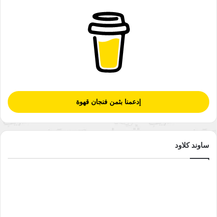
إدعمنا بثمن فنجان قهوة
ساوند كلاود