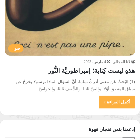
فنون
لانا المجالي
4 مارس، 2023
هذهِ ليست كِتابة؛ إمبراطوريَّة النُّور
(1) البَحثُ عَن مَعنى أدركُ تماما، أنَّ السؤال: لماذا ترسم؟ يخرجُ عن
سياقِ المنطق أوّلا. والفنّ ثانيا. والشَّغف ثالثا، والحواسّ…
أكمل القراءة »
إدعمنا بثمن فنجان قهوة