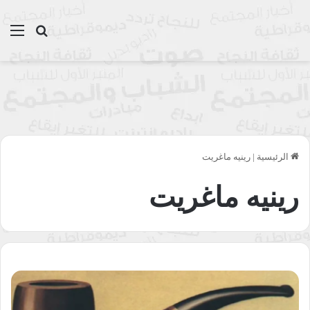
بحث عن
الق
الرئيسية
|
رينيه ماغريت
رينيه ماغريت