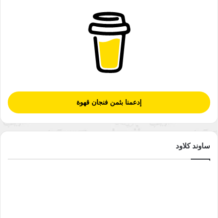
إدعمنا بثمن فنجان قهوة
ساوند كلاود