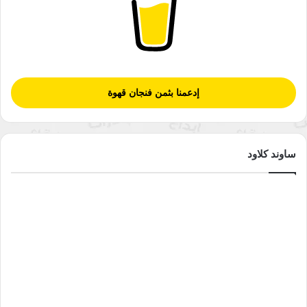
إدعمنا بثمن فنجان قهوة
ساوند كلاود