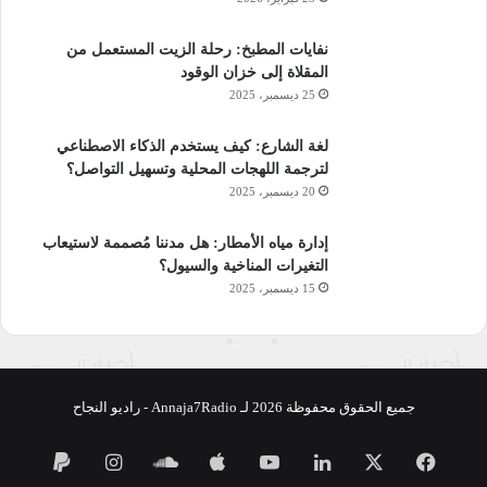
نفايات المطبخ: رحلة الزيت المستعمل من
المقلاة إلى خزان الوقود
25 ديسمبر، 2025
لغة الشارع: كيف يستخدم الذكاء الاصطناعي
لترجمة اللهجات المحلية وتسهيل التواصل؟
20 ديسمبر، 2025
إدارة مياه الأمطار: هل مدننا مُصممة لاستيعاب
التغيرات المناخية والسيول؟
15 ديسمبر، 2025
جميع الحقوق محفوظة 2026 لـ Annaja7Radio - راديو النجاح
فيسبوك
‫X
لينكدإن
‫YouTube
ساوند
انستقرام