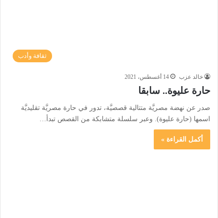
ثقافة وأدب
خالد عزب
14 أغسطس، 2021
حارة عليوة.. سابقا
صدر عن نهضة مصريَّة متتالية قصصيَّة، تدور في حارة مصريَّة تقليديَّة
اسمها (حارة عليوة). وعبر سلسلة متشابكة من القصص تبدأ…
أكمل القراءة »