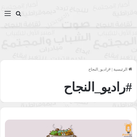
بحث عن
الق
الرئيسية
|
#راديو_النجاح
#راديو_النجاح