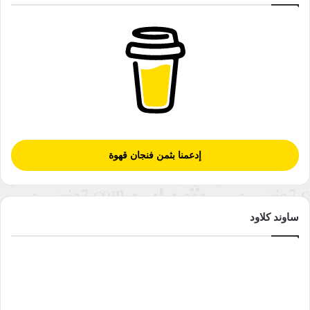
إدعمنا بثمن فنجان قهوة
ساوند كلاود