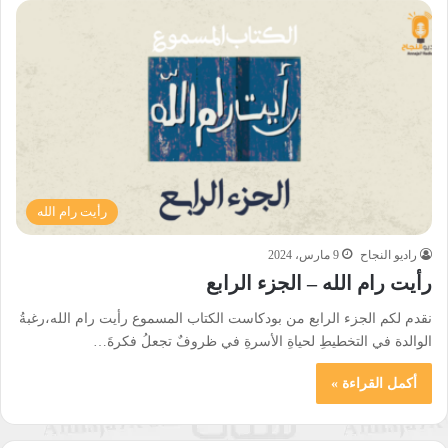
رأيت رام الله
راديو النجاح
9 مارس، 2024
رأيت رام الله – الجزء الرابع
نقدم لكم الجزء الرابع من بودكاست الكتاب المسموع رأيت رام الله،رغبةُ
الوالدة في التخطيطِ لحياةِ الأسرةِ في ظروفٌ تجعلُ فكرةَ…
أكمل القراءة »