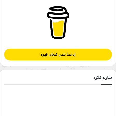
إدعمنا بثمن فنجان قهوة
ساوند كلاود