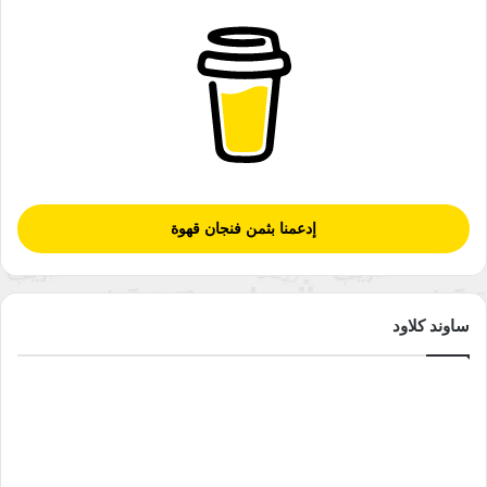
إدعمنا بثمن فنجان قهوة
ساوند كلاود