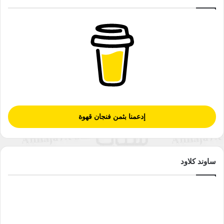
إدعمنا بثمن فنجان قهوة
ساوند كلاود