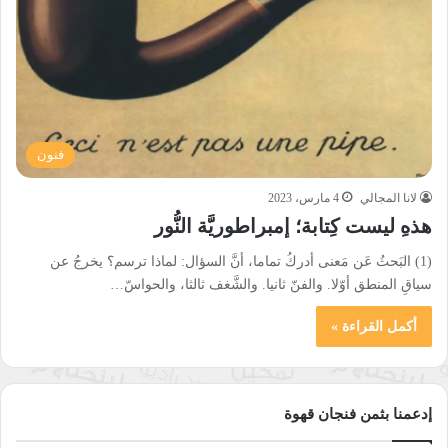
فنون
لانا المجالي
4 مارس، 2023
هذهِ ليست كِتابة؛ إمبراطوريَّة النُّور
(1) البَحثُ عَن مَعنى أدركُ تماما، أنَّ السؤال: لماذا ترسم؟ يخرجُ عن
سياقِ المنطق أوّلا. والفنّ ثانيا. والشَّغف ثالثا، والحواسّ…
أكمل القراءة »
إدعمنا بثمن فنجان قهوة