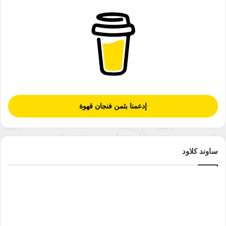
إدعمنا بثمن فنجان قهوة
ساوند كلاود