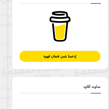
إدعمنا بثمن فنجان قهوة
ساوند كلاود