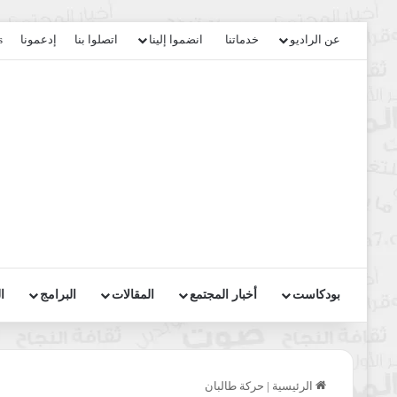
عن الراديو
خدماتنا
انضموا إلينا
اتصلوا بنا
إدعمونا
s
بودكاست
أخبار المجتمع
المقالات
البرامج
ا
الرئيسية
|
حركة طالبان