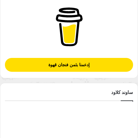
إدعمنا بثمن فنجان قهوة
ساوند كلاود