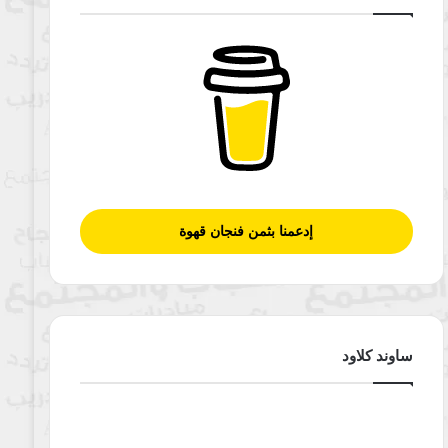
إدعمنا بثمن فنجان قهوة
ساوند كلاود