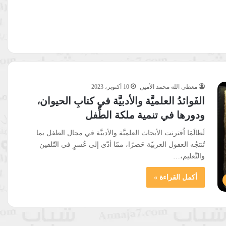
معطى الله محمد الأمين
10 أكتوبر، 2023
الفَوائدُ العلميَّة والأدبيَّة في كتابِ الحيوان،
ودورها في تنمية ملكة الطِّفل
لَطالَمَا اُقترنت الأبحاث العلميَّة والأدبيَّة في مجال الطفل بما
تُنتجُه العقول الغربيّة حَصرًا، ممّا أدّى إلى عُسرٍ في التّلقين
والتَّعليم،…
أكمل القراءة »