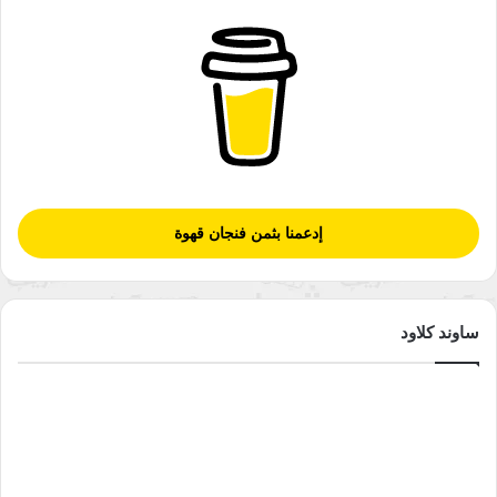
إدعمنا بثمن فنجان قهوة
ساوند كلاود